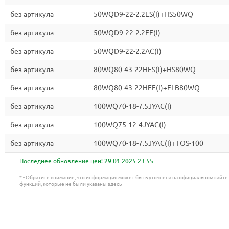
без артикула
50WQD9-22-2.2ES(I)+HS50WQ
без артикула
50WQD9-22-2.2EF(I)
без артикула
50WQD9-22-2.2AC(I)
без артикула
80WQ80-43-22HES(I)+HS80WQ
без артикула
80WQ80-43-22HEF(I)+ELB80WQ
без артикула
100WQ70-18-7.5JYAC(I)
без артикула
100WQ75-12-4JYAC(I)
без артикула
100WQ70-18-7.5JYAC(I)+TOS-100
Последнее обновление цен:
29.01.2025 23:55
* - Обратите внимание, что информация может быть уточнена на официальном сайт
функций, которые не были указаны здесь