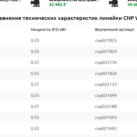
WQ
42 983 ₽
WQ
39 4
авнение технических характеристик линейки CNP
Мощность (P2) кВт
Внутренний артикул
0.55
cnp021825
0.55
cnp021824
0.37
cnp022134
0.55
cnp021826
0.37
cnp022133
0.55
cnp021694
0.37
cnp022188
0.55
cnp021693
0.55
cnp021692