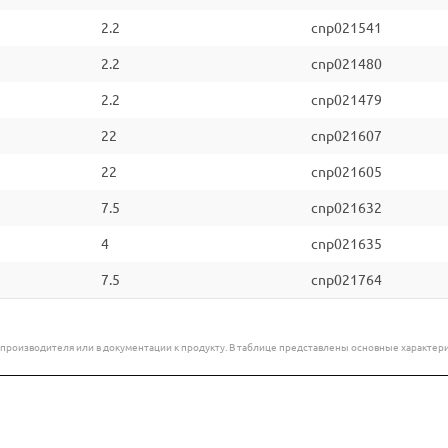
2.2
cnp021541
2.2
cnp021480
2.2
cnp021479
22
cnp021607
22
cnp021605
7.5
cnp021632
4
cnp021635
7.5
cnp021764
е производителя или в документации к продукту. В таблице представлены основные характ