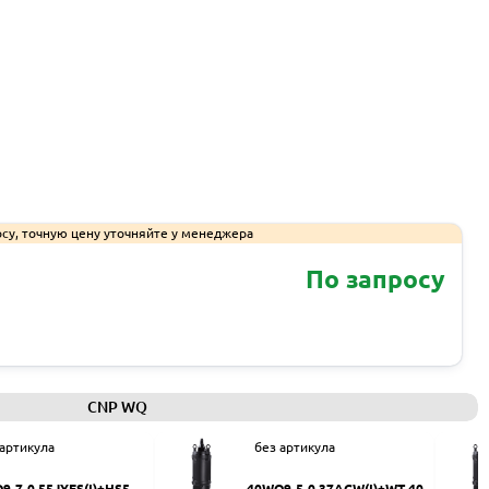
су, точную цену уточняйте у менеджера
По запросу
Запросить КП
CNP WQ
 артикула
без артикула
9-7-0.55JYES(I)+HS50
40WQ9-5-0.37ACW(I)+WT-40