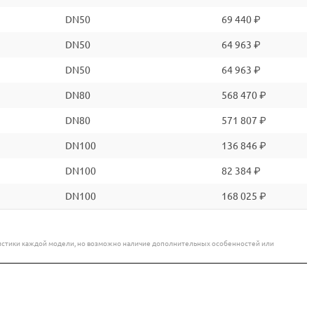
DN50
69 440 ₽
DN50
64 963 ₽
DN50
64 963 ₽
DN80
568 470 ₽
DN80
571 807 ₽
DN100
136 846 ₽
DN100
82 384 ₽
DN100
168 025 ₽
еристики каждой модели, но возможно наличие дополнительных особенностей или