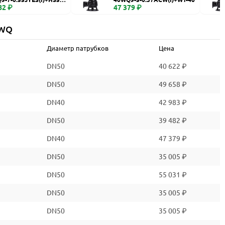
82 ₽
47 379 ₽
 WQ
Диаметр патрубков
Цена
DN50
40 622 ₽
DN50
49 658 ₽
DN40
42 983 ₽
DN50
39 482 ₽
DN40
47 379 ₽
DN50
35 005 ₽
DN50
55 031 ₽
DN50
35 005 ₽
DN50
35 005 ₽