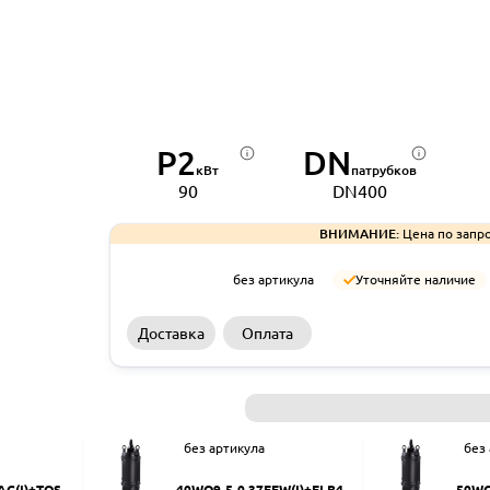
P2
DN
кВт
патрубков
90
DN400
ВНИМАНИЕ:
Цена по запро
без артикула
Уточняйте наличие
Доставка
Оплата
без артикула
без
AC(I)+TOS-5
40WQ9-5-0.37EFW(I)+ELB40
50WQ