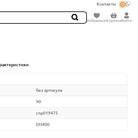
Контакты
Избранное
Корзина
Войти
рактеристики
без артикула
90
cnp019475
DN400