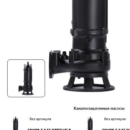
Канализационные насосы
без артикула
без артикула
50WQ9-7-0.55JYEF(I)+ELB50
50WQ9-7-0.55JY