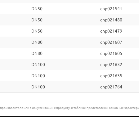
DN50
cnp021541
DN50
cnp021480
DN50
cnp021479
DN80
cnp021607
DN80
cnp021605
DN100
cnp021632
DN100
cnp021635
DN100
cnp021764
е производителя или в документации к продукту. В таблице представлены основные характ