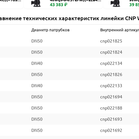
WQ
43 383 ₽
WQ
39 8
авнение технических характеристик линейки CNP
Диаметр патрубков
Внутренний артику
DN50
cnp021825
DN50
cnp021824
DN40
cnp022134
DN50
cnp021826
DN40
cnp022133
DN50
cnp021694
DN50
cnp022188
DN50
cnp021693
DN50
cnp021692