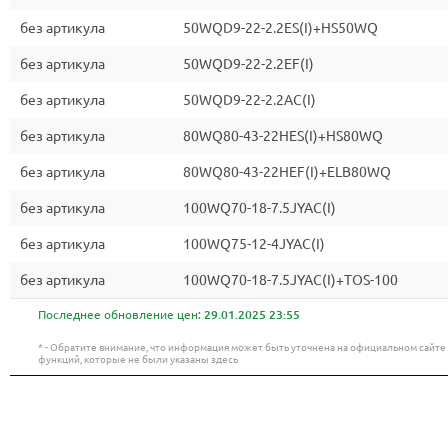
без артикула
50WQD9-22-2.2ES(I)+HS50WQ
без артикула
50WQD9-22-2.2EF(I)
без артикула
50WQD9-22-2.2AC(I)
без артикула
80WQ80-43-22HES(I)+HS80WQ
без артикула
80WQ80-43-22HEF(I)+ELB80WQ
без артикула
100WQ70-18-7.5JYAC(I)
без артикула
100WQ75-12-4JYAC(I)
без артикула
100WQ70-18-7.5JYAC(I)+TOS-100
Последнее обновление цен:
29.01.2025 23:55
* - Обратите внимание, что информация может быть уточнена на официальном сайт
функций, которые не были указаны здесь