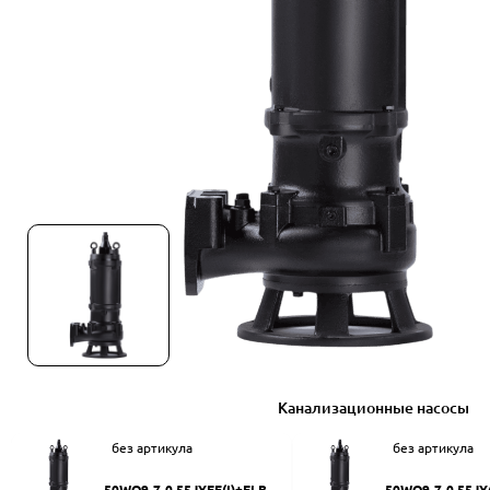
Канализационные насосы
без артикула
без артикула
50WQ9-7-0.55JYEF(I)+ELB50
50WQ9-7-0.55JY