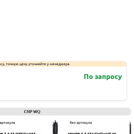
су, точную цену уточняйте у менеджера
По запросу
Запросить КП
CNP WQ
 артикула
без артикула
9-7-0.55JYES(I)+HS50
40WQ9-5-0.37ACW(I)+WT-40