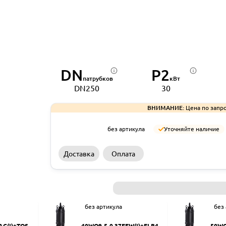
DN
P2
патрубков
кВт
DN250
30
ВНИМАНИЕ:
Цена по запро
без артикула
Уточняйте наличие
Доставка
Оплата
без артикула
без
AC(I)+TOS-5
40WQ9-5-0.37EFW(I)+ELB40
50WQ