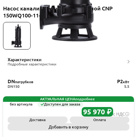
Насос канализационный погружной CNP
150WQ100-11-5.5AC(II)
Характеристики
Подробные характеристики
DN
P2
патрубков
кВт
DN150
5.5
АКТУАЛЬНАЯ ЦЕНА
подробнее
без артикула
Доступен для заказа
95 970 ₽
с НДС
Доставка
Оплата
Добавить в корзину
Запросить КП