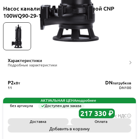
Насос канализационный погружной CNP
100WQ90-29-11ES(II)+HS100WQ
Характеристики
Подробные характеристики
P2
DN
кВт
патрубков
11
DN100
АКТУАЛЬНАЯ ЦЕНА
подробнее
без артикула
Доступен для заказа
217 330 ₽
с НДС
Доставка
Оплата
Добавить в корзину
Запросить КП