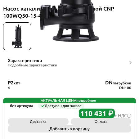
Насос канализационный погружной CNP
100WQ50-15-4AC(I)+TOS-100
Характеристики
Подробные характеристики
P2
DN
кВт
патрубков
4
DN100
АКТУАЛЬНАЯ ЦЕНА
подробнее
без артикула
Доступен для заказа
110 431 ₽
с НДС
Доставка
Оплата
Добавить в корзину
Запросить КП