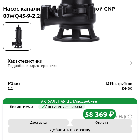
Насос канализационный погружной CNP
80WQ45-9-2.2ES(I)+HS80WQ
Характеристики
Подробные характеристики
P2
DN
кВт
патрубков
2.2
DN80
АКТУАЛЬНАЯ ЦЕНА
подробнее
без артикула
Доступен для заказа
58 369 ₽
с НДС
Доставка
Оплата
Добавить в корзину
Запросить КП