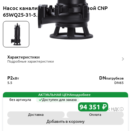
Насос канализационный погружной CNP
65WQ25-31-5.5EF(I)+ELB65WQ
Характеристики
Подробные характеристики
P2
DN
кВт
патрубков
5.5
DN65
АКТУАЛЬНАЯ ЦЕНА
подробнее
без артикула
Доступен для заказа
94 351 ₽
с НДС
Доставка
Оплата
Добавить в корзину
Запросить КП