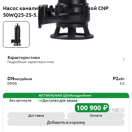
Насос канализационный погружной CNP
50WQ25-25-5.5AC(I)+TOS-50
Характеристики
Подробные характеристики
DN
P2
патрубков
кВт
DN50
5.5
АКТУАЛЬНАЯ ЦЕНА
подробнее
без артикула
Доступен для заказа
100 900 ₽
с НДС
Доставка
Оплата
Добавить в корзину
Запросить КП