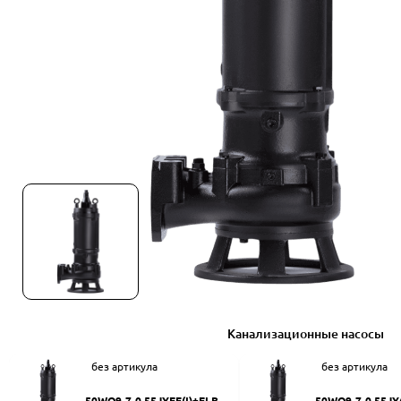
Канализационные насосы
без артикула
без артикула
50WQ9-7-0.55JYEF(I)+ELB50
50WQ9-7-0.55JY