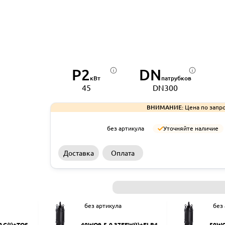
P2
DN
кВт
патрубков
45
DN300
ВНИМАНИЕ:
Цена по запро
без артикула
Уточняйте наличие
Доставка
Оплата
без артикула
без
AC(I)+TOS-5
40WQ9-5-0.37EFW(I)+ELB40
50WQ