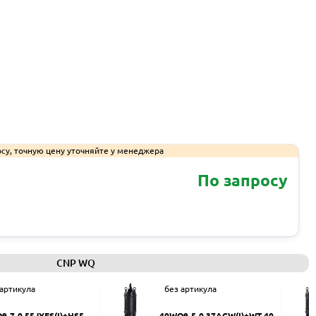
су, точную цену уточняйте у менеджера
По запросу
Запросить КП
CNP WQ
 артикула
без артикула
9-7-0.55JYES(I)+HS50
40WQ9-5-0.37ACW(I)+WT-40