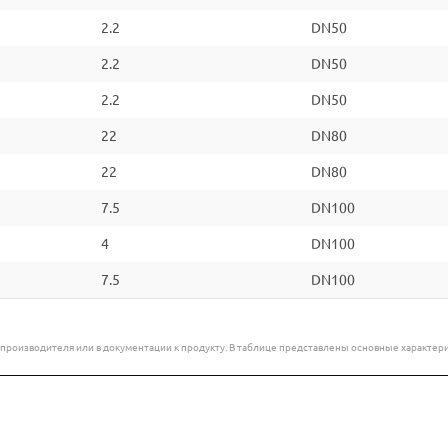
2.2
DN50
2.2
DN50
2.2
DN50
22
DN80
22
DN80
7.5
DN100
4
DN100
7.5
DN100
е производителя или в документации к продукту. В таблице представлены основные характ