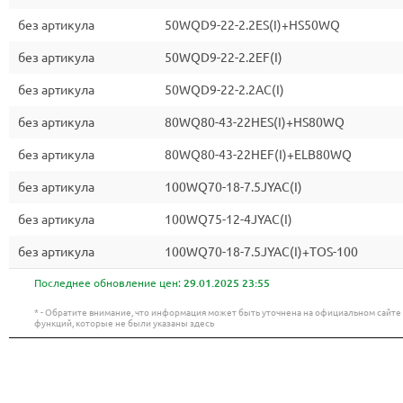
без артикула
50WQD9-22-2.2ES(I)+HS50WQ
без артикула
50WQD9-22-2.2EF(I)
без артикула
50WQD9-22-2.2AC(I)
без артикула
80WQ80-43-22HES(I)+HS80WQ
без артикула
80WQ80-43-22HEF(I)+ELB80WQ
без артикула
100WQ70-18-7.5JYAC(I)
без артикула
100WQ75-12-4JYAC(I)
без артикула
100WQ70-18-7.5JYAC(I)+TOS-100
Последнее обновление цен:
29.01.2025 23:55
* - Обратите внимание, что информация может быть уточнена на официальном сайт
функций, которые не были указаны здесь