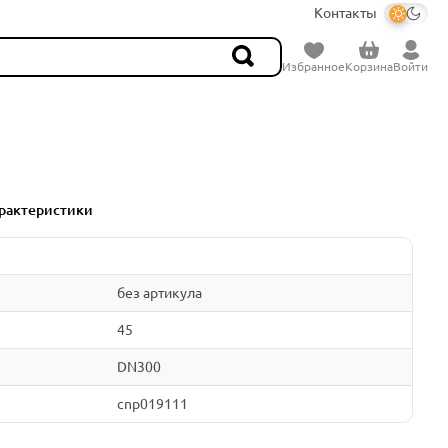
Контакты
Избранное
Корзина
Войти
рактеристики
без артикула
45
DN300
cnp019111