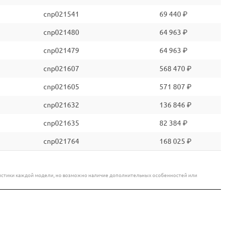
cnp021541
69 440 ₽
cnp021480
64 963 ₽
cnp021479
64 963 ₽
cnp021607
568 470 ₽
cnp021605
571 807 ₽
cnp021632
136 846 ₽
cnp021635
82 384 ₽
cnp021764
168 025 ₽
еристики каждой модели, но возможно наличие дополнительных особенностей или