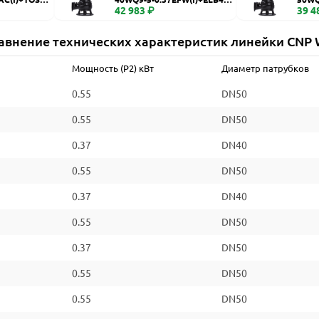
WQ
42 983 ₽
WQ
39 4
авнение технических характеристик линейки CNP
Мощность (P2) кВт
Диаметр патрубков
0.55
DN50
0.55
DN50
0.37
DN40
0.55
DN50
0.37
DN40
0.55
DN50
0.37
DN50
0.55
DN50
0.55
DN50