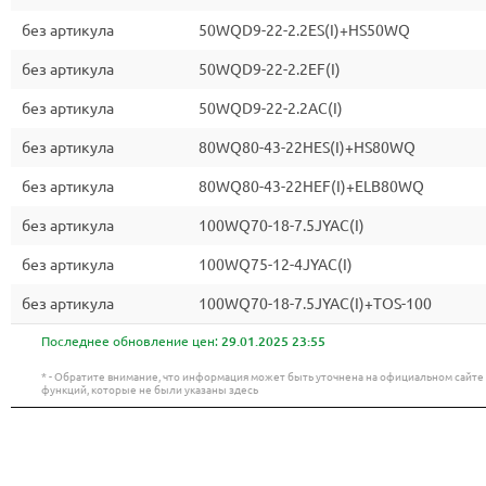
без артикула
50WQD9-22-2.2ES(I)+HS50WQ
без артикула
50WQD9-22-2.2EF(I)
без артикула
50WQD9-22-2.2AC(I)
без артикула
80WQ80-43-22HES(I)+HS80WQ
без артикула
80WQ80-43-22HEF(I)+ELB80WQ
без артикула
100WQ70-18-7.5JYAC(I)
без артикула
100WQ75-12-4JYAC(I)
без артикула
100WQ70-18-7.5JYAC(I)+TOS-100
Последнее обновление цен:
29.01.2025 23:55
* - Обратите внимание, что информация может быть уточнена на официальном сайт
функций, которые не были указаны здесь