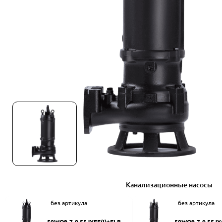
Канализационные насосы
без артикула
без артикула
50WQ9-7-0.55JYEF(I)+ELB50
50WQ9-7-0.55JY