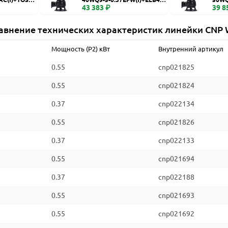
WQ
43 383 ₽
WQ
39 8
авнение технических характеристик линейки CNP
Мощность (P2) кВт
Внутренний артикул
0.55
cnp021825
0.55
cnp021824
0.37
cnp022134
0.55
cnp021826
0.37
cnp022133
0.55
cnp021694
0.37
cnp022188
0.55
cnp021693
0.55
cnp021692