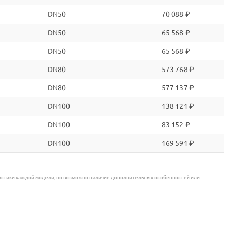
DN50
70 088 ₽
DN50
65 568 ₽
DN50
65 568 ₽
DN80
573 768 ₽
DN80
577 137 ₽
DN100
138 121 ₽
DN100
83 152 ₽
DN100
169 591 ₽
еристики каждой модели, но возможно наличие дополнительных особенностей или