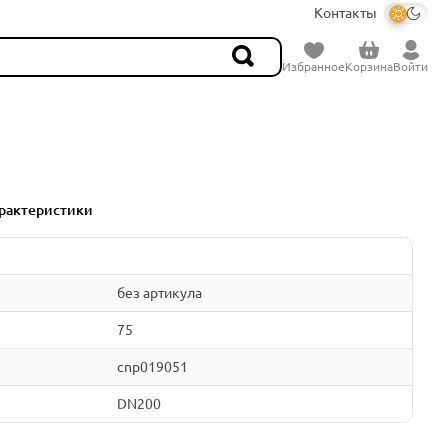
Контакты
Избранное
Корзина
Войти
рактеристики
без артикула
75
cnp019051
DN200