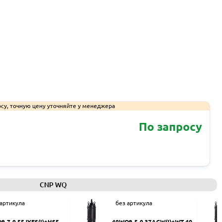
су, точную цену уточняйте у менеджера
По запросу
Запросить КП
CNP WQ
 артикула
без артикула
9-7-0.55JYES(I)+HS50
40WQ9-5-0.37ACW(I)+WT-40