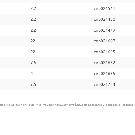
2.2
cnp021541
2.2
cnp021480
2.2
cnp021479
22
cnp021607
22
cnp021605
7.5
cnp021632
4
cnp021635
7.5
cnp021764
е производителя или в документации к продукту. В таблице представлены основные характ