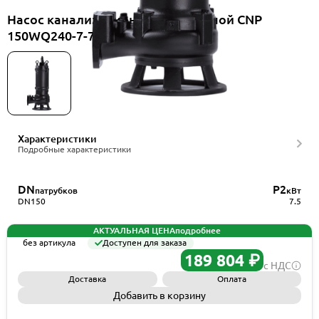
Насос канализационный погружной CNP
150WQ240-7-7.5EF(I)+ELB150WQ
Характеристики
Подробные характеристики
DN
P2
патрубков
кВт
DN150
7.5
АКТУАЛЬНАЯ ЦЕНА
подробнее
без артикула
Доступен для заказа
189 804 ₽
с НДС
Доставка
Оплата
Добавить в корзину
Запросить КП