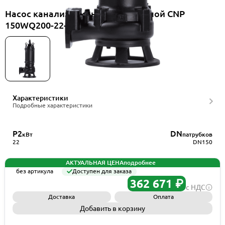
Насос канализационный погружной CNP
150WQ200-22-22ES(I)+HS150WQ
Характеристики
Подробные характеристики
P2
DN
кВт
патрубков
22
DN150
АКТУАЛЬНАЯ ЦЕНА
подробнее
без артикула
Доступен для заказа
362 671 ₽
с НДС
Доставка
Оплата
Добавить в корзину
Запросить КП