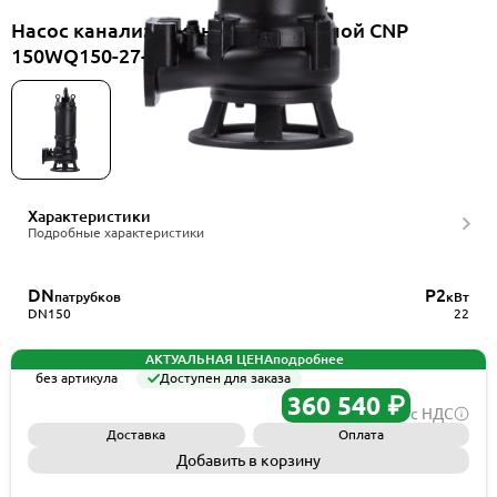
Насос канализационный погружной CNP
150WQ150-27-22ES(I)+HS150WQ
Характеристики
Подробные характеристики
DN
P2
патрубков
кВт
DN150
22
АКТУАЛЬНАЯ ЦЕНА
подробнее
без артикула
Доступен для заказа
360 540 ₽
с НДС
Доставка
Оплата
Добавить в корзину
Запросить КП