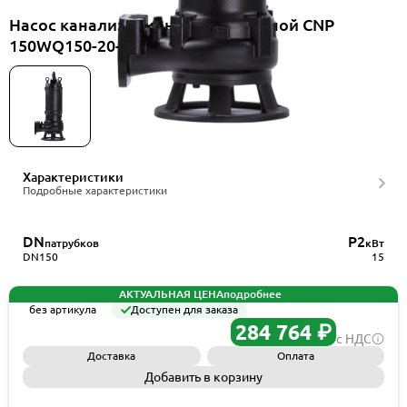
Насос канализационный погружной CNP
150WQ150-20-15ES(I)+HS150WQ
Характеристики
Подробные характеристики
DN
P2
патрубков
кВт
DN150
15
АКТУАЛЬНАЯ ЦЕНА
подробнее
без артикула
Доступен для заказа
284 764 ₽
с НДС
Доставка
Оплата
Добавить в корзину
Запросить КП