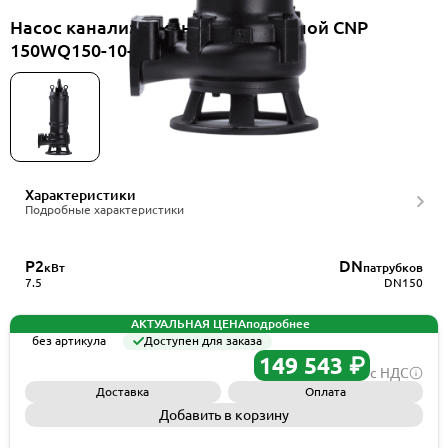
Насос канализационный погружной CNP
150WQ150-10-7.5ES(I)+HS150WQ
Характеристики
Подробные характеристики
P2
DN
кВт
патрубков
7.5
DN150
АКТУАЛЬНАЯ ЦЕНА
подробнее
без артикула
Доступен для заказа
149 543 ₽
с НДС
Доставка
Оплата
Добавить в корзину
Запросить КП