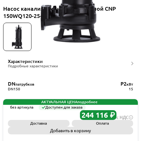
Насос канализационный погружной CNP
150WQ120-25-15ES(I)+HS150WQ
Характеристики
Подробные характеристики
DN
P2
патрубков
кВт
DN150
15
АКТУАЛЬНАЯ ЦЕНА
подробнее
без артикула
Доступен для заказа
244 116 ₽
с НДС
Доставка
Оплата
Добавить в корзину
Запросить КП