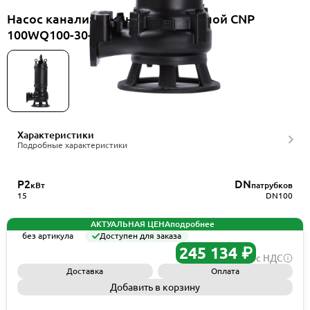
Насос канализационный погружной CNP
100WQ100-30-15AC(I)+TOS-100
Характеристики
Подробные характеристики
P2
DN
кВт
патрубков
15
DN100
АКТУАЛЬНАЯ ЦЕНА
подробнее
без артикула
Доступен для заказа
245 134 ₽
с НДС
Доставка
Оплата
Добавить в корзину
Запросить КП