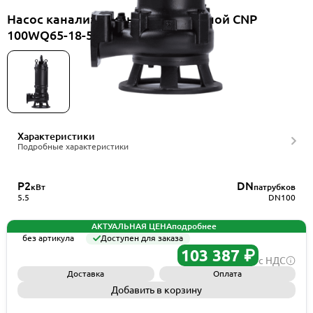
Насос канализационный погружной CNP
100WQ65-18-5.5EF(I)+ELB100WQ
Характеристики
Подробные характеристики
P2
DN
кВт
патрубков
5.5
DN100
АКТУАЛЬНАЯ ЦЕНА
подробнее
без артикула
Доступен для заказа
103 387 ₽
с НДС
Доставка
Оплата
Добавить в корзину
Запросить КП