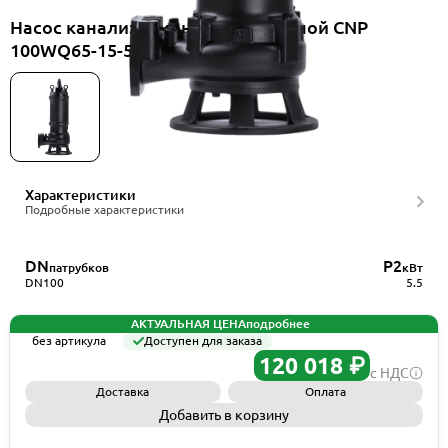
Насос канализационный погружной CNP
100WQ65-15-5.5AC(I)+TOS-100
Характеристики
Подробные характеристики
DN
P2
патрубков
кВт
DN100
5.5
АКТУАЛЬНАЯ ЦЕНА
подробнее
без артикула
Доступен для заказа
120 018 ₽
с НДС
Доставка
Оплата
Добавить в корзину
Запросить КП