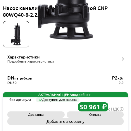
Насос канализационный погружной CNP
80WQ40-8-2.2AC(I)
Характеристики
Подробные характеристики
DN
P2
патрубков
кВт
DN80
2.2
АКТУАЛЬНАЯ ЦЕНА
подробнее
без артикула
Доступен для заказа
50 961 ₽
с НДС
Доставка
Оплата
Добавить в корзину
Запросить КП