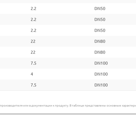
2.2
DN50
2.2
DN50
2.2
DN50
22
DN80
22
DN80
7.5
DN100
4
DN100
7.5
DN100
е производителя или в документации к продукту. В таблице представлены основные характ