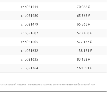
cnp021541
70 088 ₽
cnp021480
65 568 ₽
cnp021479
65 568 ₽
cnp021607
573 768 ₽
cnp021605
577 137 ₽
cnp021632
138 121 ₽
cnp021635
83 152 ₽
cnp021764
169 591 ₽
еристики каждой модели, но возможно наличие дополнительных особенностей или