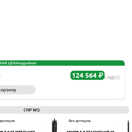
НАЯ ЦЕНА
подробнее
124 564 ₽
с НДС
корзину
Запросить КП
CNP WQ
 артикула
без артикула
9-7-0.55JYES(I)+HS50
40WQ9-5-0.37ACW(I)+WT-40