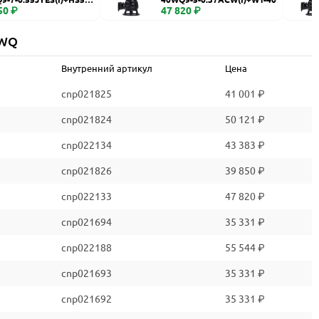
50 ₽
47 820 ₽
 WQ
Внутренний артикул
Цена
cnp021825
41 001 ₽
cnp021824
50 121 ₽
cnp022134
43 383 ₽
cnp021826
39 850 ₽
cnp022133
47 820 ₽
cnp021694
35 331 ₽
cnp022188
55 544 ₽
cnp021693
35 331 ₽
cnp021692
35 331 ₽