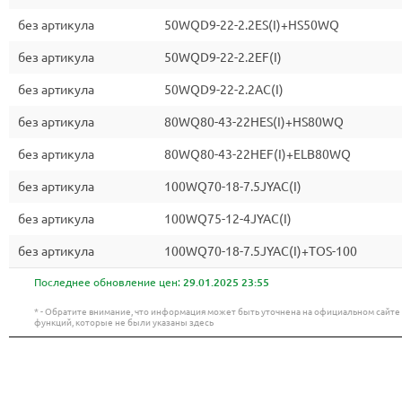
без артикула
50WQD9-22-2.2ES(I)+HS50WQ
без артикула
50WQD9-22-2.2EF(I)
без артикула
50WQD9-22-2.2AC(I)
без артикула
80WQ80-43-22HES(I)+HS80WQ
без артикула
80WQ80-43-22HEF(I)+ELB80WQ
без артикула
100WQ70-18-7.5JYAC(I)
без артикула
100WQ75-12-4JYAC(I)
без артикула
100WQ70-18-7.5JYAC(I)+TOS-100
Последнее обновление цен:
29.01.2025 23:55
* - Обратите внимание, что информация может быть уточнена на официальном сайт
функций, которые не были указаны здесь