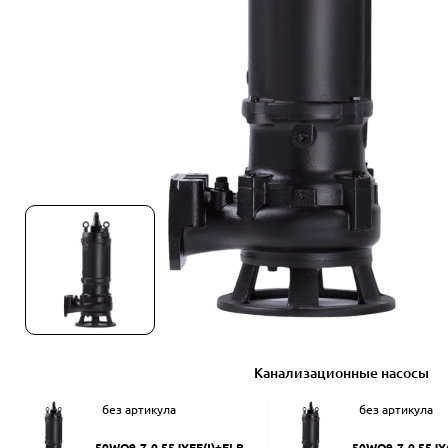
Канализационные насосы
без артикула
без артикула
50WQ9-7-0.55JYEF(I)+ELB50
50WQ9-7-0.55JY