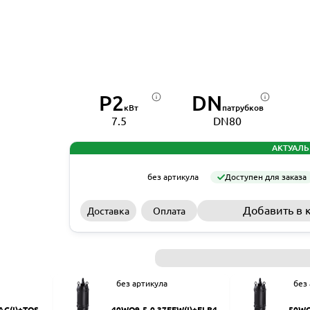
P2
DN
кВт
патрубков
7.5
DN80
АКТУАЛЬ
без артикула
Доступен для заказа
Добавить в 
Доставка
Оплата
без артикула
без
AC(I)+TOS-5
40WQ9-5-0.37EFW(I)+ELB40
50WQ