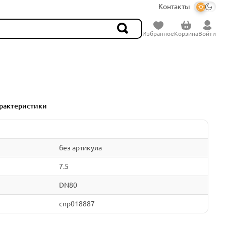
Контакты
Избранное
Корзина
Войти
рактеристики
без артикула
7.5
DN80
cnp018887