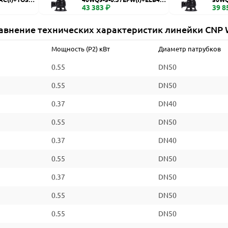
WQ
43 383 ₽
WQ
39 8
авнение технических характеристик линейки CNP
Мощность (P2) кВт
Диаметр патрубков
0.55
DN50
0.55
DN50
0.37
DN40
0.55
DN50
0.37
DN40
0.55
DN50
0.37
DN50
0.55
DN50
0.55
DN50