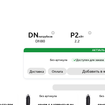
DN
P2
патрубков
кВт
DN80
2.2
АКТУАЛЬ
без артикула
Доступен для заказа
Добавить в 
Доставка
Оплата
без артикула
без
AC(I)+TOS-5
40WQ9-5-0.37EFW(I)+ELB40
50WQ