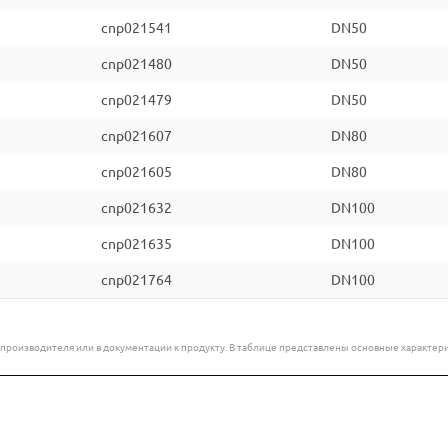
cnp021541
DN50
cnp021480
DN50
cnp021479
DN50
cnp021607
DN80
cnp021605
DN80
cnp021632
DN100
cnp021635
DN100
cnp021764
DN100
е производителя или в документации к продукту. В таблице представлены основные характ