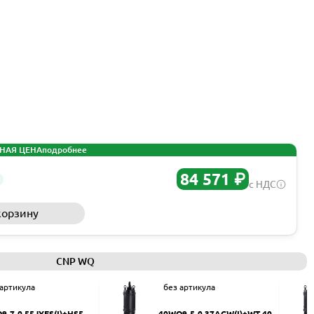
НАЯ ЦЕНА
подробнее
84 571 ₽
с НДС
корзину
Запросить КП
CNP WQ
 артикула
без артикула
9-7-0.55JYES(I)+HS50
40WQ9-5-0.37ACW(I)+WT-40