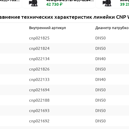
WQ
42 730 ₽
WQ
39 2
авнение технических характеристик линейки CNP
Внутренний артикул
Диаметр патрубко
cnp021825
DN50
cnp021824
DN50
cnp022134
DN40
cnp021826
DN50
cnp022133
DN40
cnp021694
DN50
cnp022188
DN50
cnp021693
DN50
cnp021692
DN50