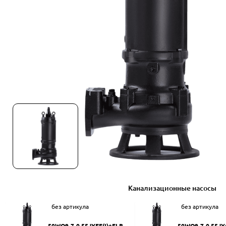
Канализационные насосы
без артикула
без артикула
50WQ9-7-0.55JYEF(I)+ELB50
50WQ9-7-0.55JY