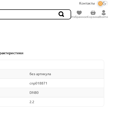
Контакты
Избранное
Корзина
Войти
рактеристики
без артикула
cnp018871
DN80
2.2