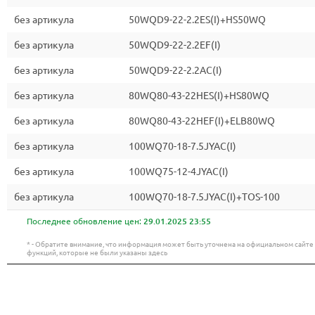
без артикула
50WQD9-22-2.2ES(I)+HS50WQ
без артикула
50WQD9-22-2.2EF(I)
без артикула
50WQD9-22-2.2AC(I)
без артикула
80WQ80-43-22HES(I)+HS80WQ
без артикула
80WQ80-43-22HEF(I)+ELB80WQ
без артикула
100WQ70-18-7.5JYAC(I)
без артикула
100WQ75-12-4JYAC(I)
без артикула
100WQ70-18-7.5JYAC(I)+TOS-100
Последнее обновление цен:
29.01.2025 23:55
* - Обратите внимание, что информация может быть уточнена на официальном сайт
функций, которые не были указаны здесь