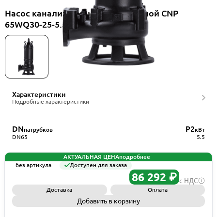
Насос канализационный погружной CNP
65WQ30-25-5.5AC(I)
Характеристики
Подробные характеристики
DN
P2
патрубков
кВт
DN65
5.5
АКТУАЛЬНАЯ ЦЕНА
подробнее
без артикула
Доступен для заказа
86 292 ₽
с НДС
Доставка
Оплата
Добавить в корзину
Запросить КП