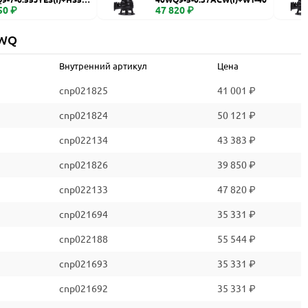
50 ₽
47 820 ₽
 WQ
Внутренний артикул
Цена
cnp021825
41 001 ₽
cnp021824
50 121 ₽
cnp022134
43 383 ₽
cnp021826
39 850 ₽
cnp022133
47 820 ₽
cnp021694
35 331 ₽
cnp022188
55 544 ₽
cnp021693
35 331 ₽
cnp021692
35 331 ₽