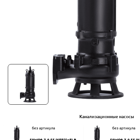
Канализационные насосы
без артикула
без артикула
50WQ9-7-0.55JYEF(I)+ELB50
50WQ9-7-0.55JY