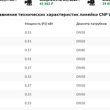
WQ
43 383 ₽
WQ
39 8
авнение технических характеристик линейки CNP
Мощность (P2) кВт
Диаметр патрубков
0.55
DN50
0.55
DN50
0.37
DN40
0.55
DN50
0.37
DN40
0.55
DN50
0.37
DN50
0.55
DN50
0.55
DN50