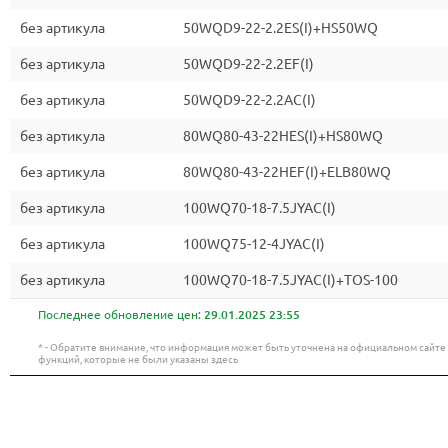
без артикула
50WQD9-22-2.2ES(I)+HS50WQ
без артикула
50WQD9-22-2.2EF(I)
без артикула
50WQD9-22-2.2AC(I)
без артикула
80WQ80-43-22HES(I)+HS80WQ
без артикула
80WQ80-43-22HEF(I)+ELB80WQ
без артикула
100WQ70-18-7.5JYAC(I)
без артикула
100WQ75-12-4JYAC(I)
без артикула
100WQ70-18-7.5JYAC(I)+TOS-100
Последнее обновление цен:
29.01.2025 23:55
* - Обратите внимание, что информация может быть уточнена на официальном сайт
функций, которые не были указаны здесь