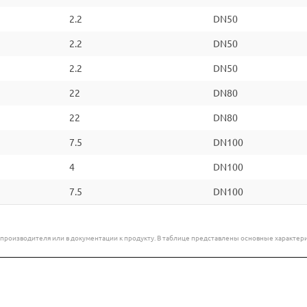
2.2
DN50
2.2
DN50
2.2
DN50
22
DN80
22
DN80
7.5
DN100
4
DN100
7.5
DN100
е производителя или в документации к продукту. В таблице представлены основные характ