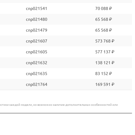
cnp021541
70 088 ₽
cnp021480
65 568 ₽
cnp021479
65 568 ₽
cnp021607
573 768 ₽
cnp021605
577 137 ₽
cnp021632
138 121 ₽
cnp021635
83 152 ₽
cnp021764
169 591 ₽
еристики каждой модели, но возможно наличие дополнительных особенностей или