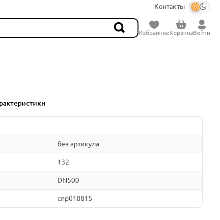
Контакты
Избранное
Корзина
Войти
рактеристики
без артикула
132
DN500
cnp018815