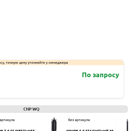
су, точную цену уточняйте у менеджера
По запросу
Запросить КП
CNP WQ
 артикула
без артикула
9-7-0.55JYES(I)+HS50
40WQ9-5-0.37ACW(I)+WT-40