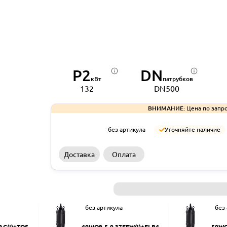
P2
DN
кВт
патрубков
132
DN500
ВНИМАНИЕ:
Цена по запро
без артикула
Уточняйте наличие
Доставка
Оплата
без артикула
без
AC(I)+TOS-5
40WQ9-5-0.37EFW(I)+ELB40
50WQ