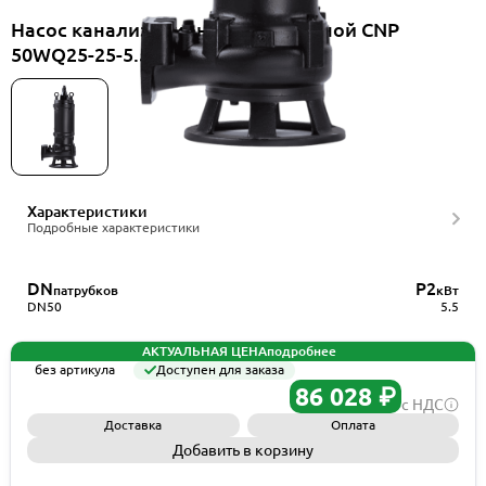
Насос канализационный погружной CNP
50WQ25-25-5.5AC(I)
Характеристики
Подробные характеристики
DN
P2
патрубков
кВт
DN50
5.5
АКТУАЛЬНАЯ ЦЕНА
подробнее
без артикула
Доступен для заказа
86 028 ₽
с НДС
Доставка
Оплата
Добавить в корзину
Запросить КП