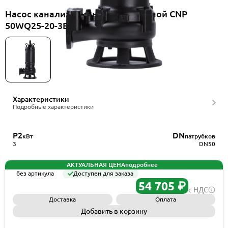
Насос канализационный погружной CNP
50WQ25-20-3ES(I)
Характеристики
Подробные характеристики
P2
DN
кВт
патрубков
3
DN50
АКТУАЛЬНАЯ ЦЕНА
подробнее
без артикула
Доступен для заказа
54 705 ₽
с НДС
Доставка
Оплата
Добавить в корзину
Запросить КП