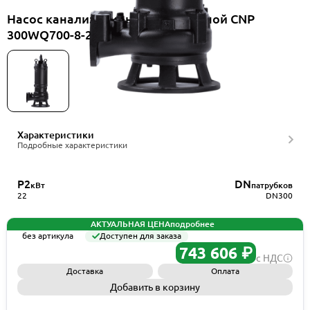
Насос канализационный погружной CNP
300WQ700-8-22-6AC(I)
Характеристики
Подробные характеристики
P2
DN
кВт
патрубков
22
DN300
АКТУАЛЬНАЯ ЦЕНА
подробнее
без артикула
Доступен для заказа
743 606 ₽
с НДС
Доставка
Оплата
Добавить в корзину
Запросить КП