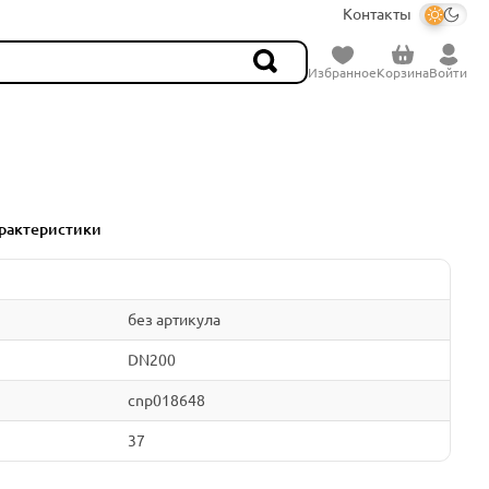
Контакты
Избранное
Корзина
Войти
рактеристики
без артикула
DN200
cnp018648
37