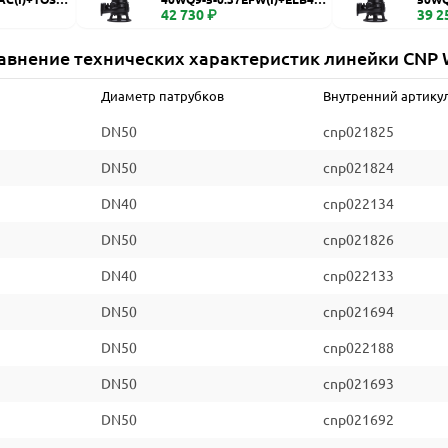
WQ
42 730 ₽
WQ
39 2
авнение технических характеристик линейки CNP
Диаметр патрубков
Внутренний артику
DN50
cnp021825
DN50
cnp021824
DN40
cnp022134
DN50
cnp021826
DN40
cnp022133
DN50
cnp021694
DN50
cnp022188
DN50
cnp021693
DN50
cnp021692