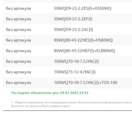
без артикула
50WQD9-22-2.2ES(I)+HS50WQ
без артикула
50WQD9-22-2.2EF(I)
без артикула
50WQD9-22-2.2AC(I)
без артикула
80WQ80-43-22HES(I)+HS80WQ
без артикула
80WQ80-43-22HEF(I)+ELB80WQ
без артикула
100WQ70-18-7.5JYAC(I)
без артикула
100WQ75-12-4JYAC(I)
без артикула
100WQ70-18-7.5JYAC(I)+TOS-100
Последнее обновление цен:
29.01.2025 23:55
* - Обратите внимание, что информация может быть уточнена на официальном сайт
функций, которые не были указаны здесь