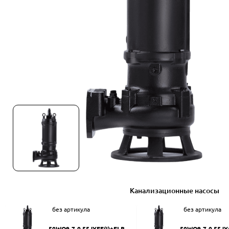
Канализационные насосы
без артикула
без артикула
50WQ9-7-0.55JYEF(I)+ELB50
50WQ9-7-0.55JY