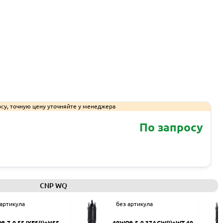
су, точную цену уточняйте у менеджера
По запросу
Запросить КП
CNP WQ
 артикула
без артикула
9-7-0.55JYES(I)+HS50
40WQ9-5-0.37ACW(I)+WT-40