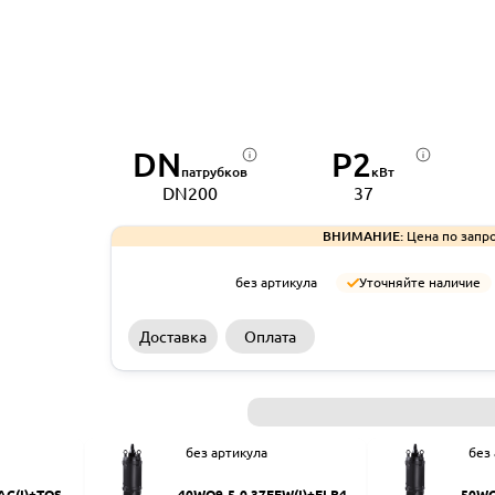
DN
P2
патрубков
кВт
DN200
37
ВНИМАНИЕ:
Цена по запро
без артикула
Уточняйте наличие
Доставка
Оплата
без артикула
без
AC(I)+TOS-5
40WQ9-5-0.37EFW(I)+ELB40
50WQ