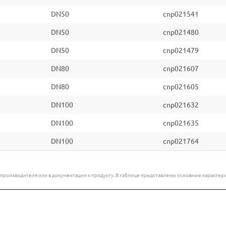
DN50
cnp021541
DN50
cnp021480
DN50
cnp021479
DN80
cnp021607
DN80
cnp021605
DN100
cnp021632
DN100
cnp021635
DN100
cnp021764
е производителя или в документации к продукту. В таблице представлены основные характ