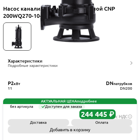
Насос канализационный погружной CNP
200WQ270-10-11ES(I)
Характеристики
Подробные характеристики
P2
DN
кВт
патрубков
11
DN200
АКТУАЛЬНАЯ ЦЕНА
подробнее
без артикула
Доступен для заказа
244 445 ₽
с НДС
Доставка
Оплата
Добавить в корзину
Запросить КП