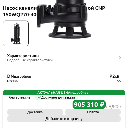
Насос канализационный погружной CNP
150WQ270-40-55AC(I)
Характеристики
Подробные характеристики
DN
P2
патрубков
кВт
DN150
55
АКТУАЛЬНАЯ ЦЕНА
подробнее
без артикула
Доступен для заказа
905 310 ₽
с НДС
Доставка
Оплата
Добавить в корзину
Запросить КП