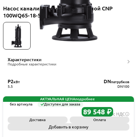
Насос канализационный погружной CNP
100WQ65-18-5.5ES(I)
Характеристики
Подробные характеристики
P2
DN
кВт
патрубков
5.5
DN100
АКТУАЛЬНАЯ ЦЕНА
подробнее
без артикула
Доступен для заказа
89 548 ₽
с НДС
Доставка
Оплата
Добавить в корзину
Запросить КП