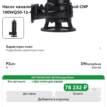
Насос канализационный погружной CNP
100WQ50-12-4EF(I)
Характеристики
Подробные характеристики
P2
DN
кВт
патрубков
4
DN100
АКТУАЛЬНАЯ ЦЕНА
подробнее
без артикула
Доступен для заказа
78 232 ₽
с НДС
Доставка
Оплата
Добавить в корзину
Запросить КП