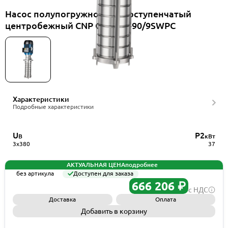
Насос полупогружной многоступенчатый
центробежный CNP CDLK42-90/9SWPC
Характеристики
Подробные характеристики
U
P2
В
кВт
3x380
37
АКТУАЛЬНАЯ ЦЕНА
подробнее
без артикула
Доступен для заказа
666 206 ₽
с НДС
Доставка
Оплата
Добавить в корзину
Запросить КП