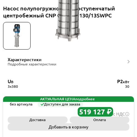
Насос полупогружной многоступенчатый
центробежный CNP CDLK32-130/13SWPC
Характеристики
Подробные характеристики
U
P2
В
кВт
3x380
30
АКТУАЛЬНАЯ ЦЕНА
подробнее
без артикула
Доступен для заказа
519 127 ₽
с НДС
Доставка
Оплата
Добавить в корзину
Запросить КП