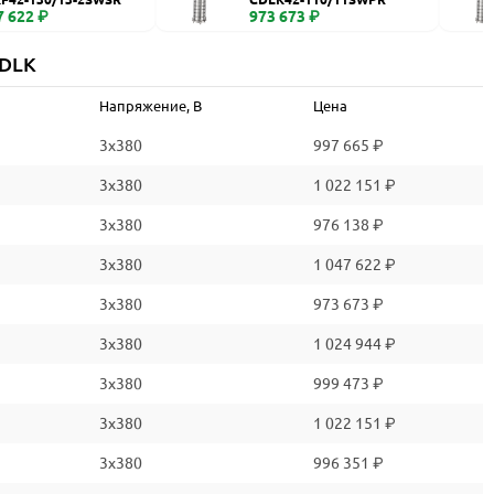
7 622 ₽
973 673 ₽
CDLK
Напряжение, В
Цена
3x380
997 665 ₽
3x380
1 022 151 ₽
3x380
976 138 ₽
3x380
1 047 622 ₽
3x380
973 673 ₽
3x380
1 024 944 ₽
3x380
999 473 ₽
3x380
1 022 151 ₽
3x380
996 351 ₽