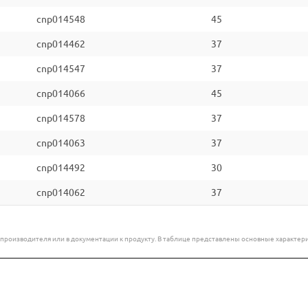
cnp014548
45
cnp014462
37
cnp014547
37
cnp014066
45
cnp014578
37
cnp014063
37
cnp014492
30
cnp014062
37
е производителя или в документации к продукту. В таблице представлены основные характ