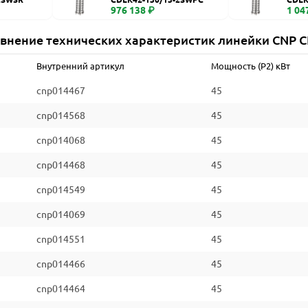
976 138 ₽
1 04
внение технических характеристик линейки CNP 
Внутренний артикул
Мощность (P2) кВт
cnp014467
45
cnp014568
45
cnp014068
45
cnp014468
45
cnp014549
45
cnp014069
45
cnp014551
45
cnp014466
45
cnp014464
45