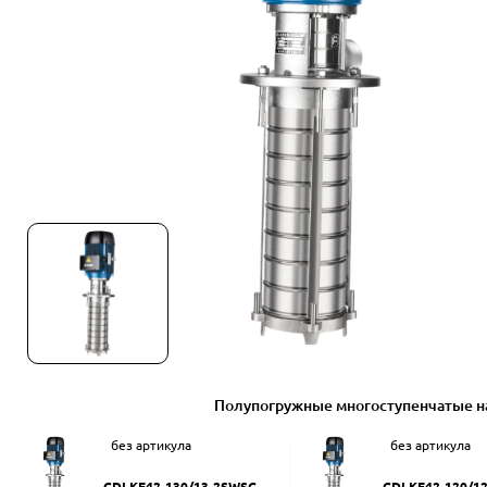
Полупогружные многоступенчатые н
без артикула
без артикула
CDLKF42-130/13-2SWSC
CDLKF42-120/1