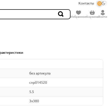
Контакты
Избранное
Корзина
Войти
рактеристики
без артикула
cnp014520
5.5
3x380