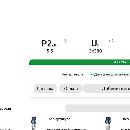
P2
U
кВт
В
5.5
3x380
АКТУАЛЬ
без артикула
Доступен для заказа
Добавить в 
Доставка
Оплата
асосы
без артикула
без
2SWSR
CDLK42-130/13-2SWPC
CDLK