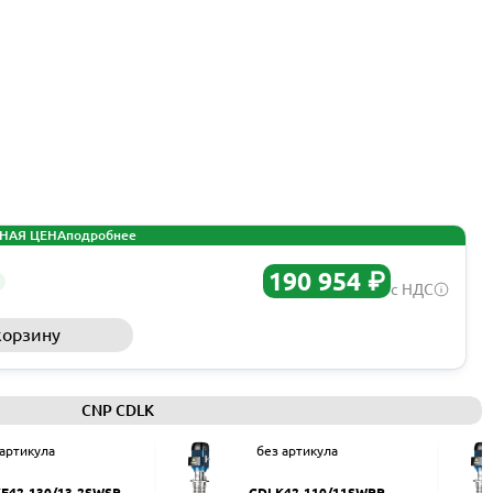
НАЯ ЦЕНА
подробнее
190 954 ₽
с НДС
корзину
Запросить КП
CNP CDLK
 артикула
без артикула
F42-130/13-2SWSR
CDLK42-110/11SWPR