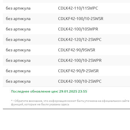
без артикула
CDLK42-110/11SWPC
без артикула
CDLKF42-100/10-2SWSR
без артикула
CDLK42-100/10SWPR
без артикула
CDLK42-120/12-2SWPC
без артикула
CDLKF42-90/9SWSR
без артикула
CDLK42-100/10-2SWPR
без артикула
CDLKF42-90/9-2SWSR
без артикула
CDLK42-100/10-2SWPC
Последнее обновление цен:
29.01.2025 23:55
* - Обратите внимание, что информация может быть уточнена на официальном сайт
функций, которые не были указаны здесь