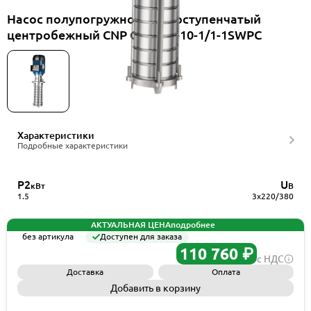
Насос полупогружной многоступенчатый
центробежный CNP CDLK32-10-1/1-1SWPC
Характеристики
Подробные характеристики
P2
U
кВт
В
1.5
3x220/380
АКТУАЛЬНАЯ ЦЕНА
подробнее
без артикула
Доступен для заказа
110 760 ₽
с НДС
Доставка
Оплата
Добавить в корзину
Запросить КП