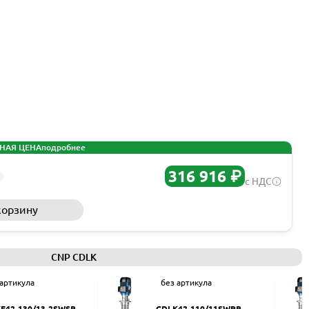
НАЯ ЦЕНА
подробнее
316 916 ₽
с НДС
корзину
Запросить КП
CNP CDLK
 артикула
без артикула
F42-130/13-2SWSR
CDLK42-110/11SWPR