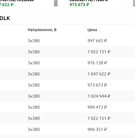
7 622 ₽
973 673 ₽
CDLK
Напряжение, В
Цена
3x380
997 665 ₽
3x380
1 022 151 ₽
3x380
976 138 ₽
3x380
1 047 622 ₽
3x380
973 673 ₽
3x380
1 024 944 ₽
3x380
999 473 ₽
3x380
1 022 151 ₽
3x380
996 351 ₽