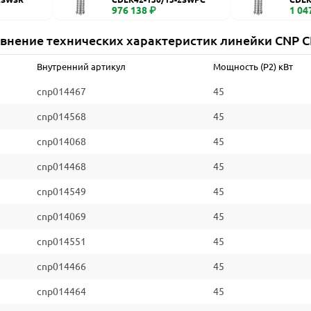
976 138 ₽
1 04
внение технических характеристик линейки CNP 
Внутренний артикул
Мощность (P2) кВт
cnp014467
45
cnp014568
45
cnp014068
45
cnp014468
45
cnp014549
45
cnp014069
45
cnp014551
45
cnp014466
45
cnp014464
45