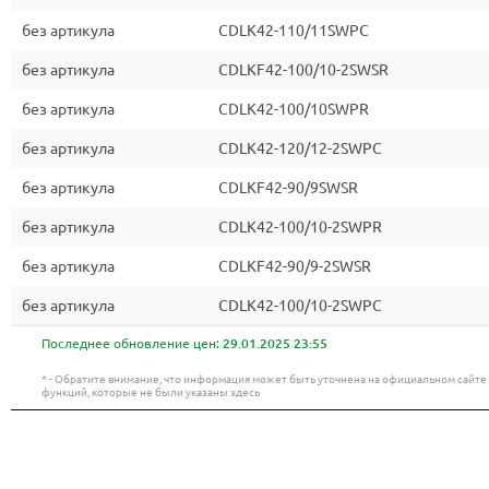
без артикула
CDLK42-110/11SWPC
без артикула
CDLKF42-100/10-2SWSR
без артикула
CDLK42-100/10SWPR
без артикула
CDLK42-120/12-2SWPC
без артикула
CDLKF42-90/9SWSR
без артикула
CDLK42-100/10-2SWPR
без артикула
CDLKF42-90/9-2SWSR
без артикула
CDLK42-100/10-2SWPC
Последнее обновление цен:
29.01.2025 23:55
* - Обратите внимание, что информация может быть уточнена на официальном сайт
функций, которые не были указаны здесь