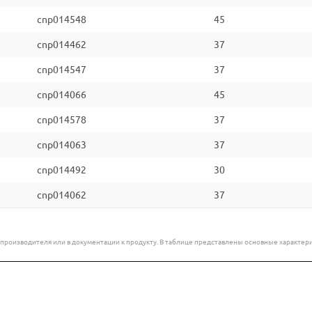
cnp014548
45
cnp014462
37
cnp014547
37
cnp014066
45
cnp014578
37
cnp014063
37
cnp014492
30
cnp014062
37
е производителя или в документации к продукту. В таблице представлены основные характ