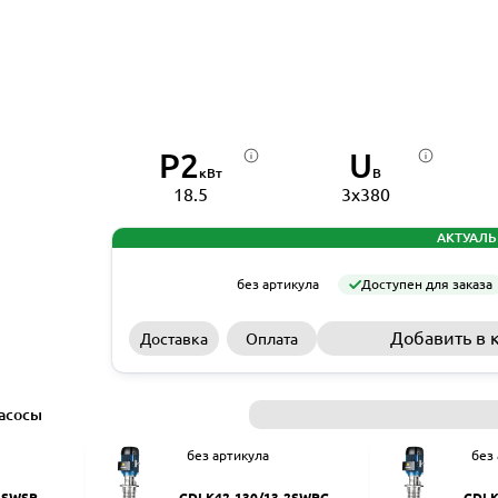
P2
U
кВт
В
18.5
3x380
АКТУАЛЬ
без артикула
Доступен для заказа
Добавить в 
Доставка
Оплата
асосы
без артикула
без
2SWSR
CDLK42-130/13-2SWPC
CDLK