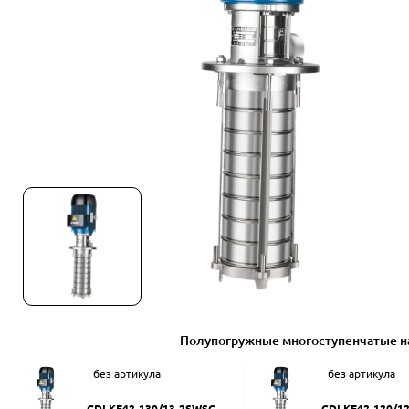
Полупогружные многоступенчатые н
без артикула
без артикула
CDLKF42-130/13-2SWSC
CDLKF42-120/1