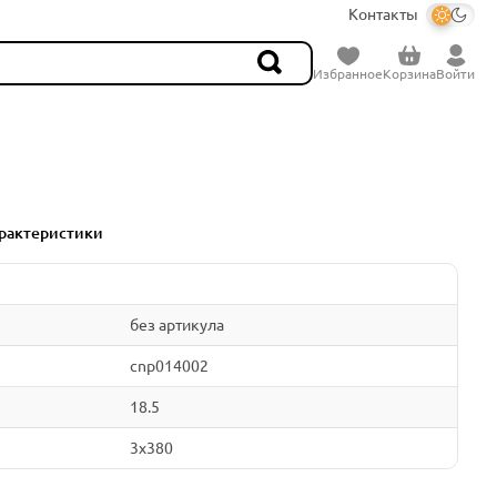
Контакты
Избранное
Корзина
Войти
рактеристики
без артикула
cnp014002
18.5
3x380