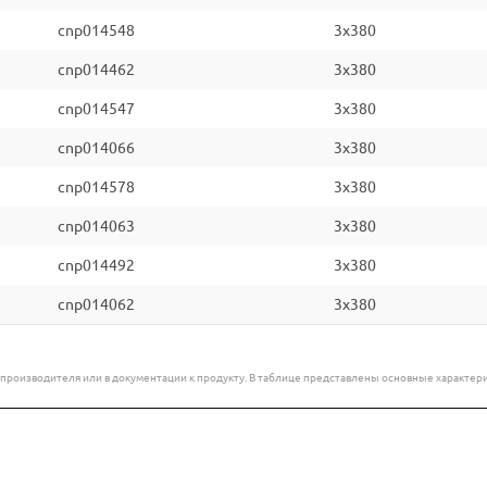
cnp014548
3x380
cnp014462
3x380
cnp014547
3x380
cnp014066
3x380
cnp014578
3x380
cnp014063
3x380
cnp014492
3x380
cnp014062
3x380
е производителя или в документации к продукту. В таблице представлены основные характ