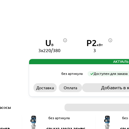
U
P2
В
кВт
3x220/380
3
АКТУАЛЬ
без артикула
Доступен для заказа
Добавить в 
Доставка
Оплата
асосы
без артикула
без
2SWSR
CDLK42-130/13-2SWPC
CDLK