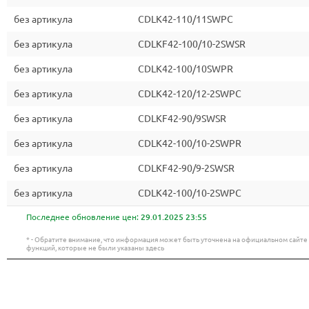
без артикула
CDLK42-110/11SWPC
без артикула
CDLKF42-100/10-2SWSR
без артикула
CDLK42-100/10SWPR
без артикула
CDLK42-120/12-2SWPC
без артикула
CDLKF42-90/9SWSR
без артикула
CDLK42-100/10-2SWPR
без артикула
CDLKF42-90/9-2SWSR
без артикула
CDLK42-100/10-2SWPC
Последнее обновление цен:
29.01.2025 23:55
* - Обратите внимание, что информация может быть уточнена на официальном сайт
функций, которые не были указаны здесь