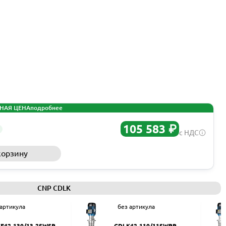
НАЯ ЦЕНА
подробнее
105 583 ₽
с НДС
корзину
Запросить КП
CNP CDLK
 артикула
без артикула
F42-130/13-2SWSR
CDLK42-110/11SWPR