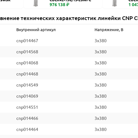
976 138 ₽
1 04
внение технических характеристик линейки CNP 
Внутренний артикул
Напряжение, В
cnp014467
3x380
cnp014568
3x380
cnp014068
3x380
cnp014468
3x380
cnp014549
3x380
cnp014069
3x380
cnp014551
3x380
cnp014466
3x380
cnp014464
3x380