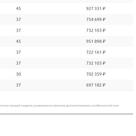
45
927 331 ₽
37
754 699 ₽
37
732 103 ₽
45
951 898 ₽
37
722 161 ₽
37
732 103 ₽
30
702 359 ₽
37
697 182 ₽
еристики каждой модели, но возможно наличие дополнительных особенностей или