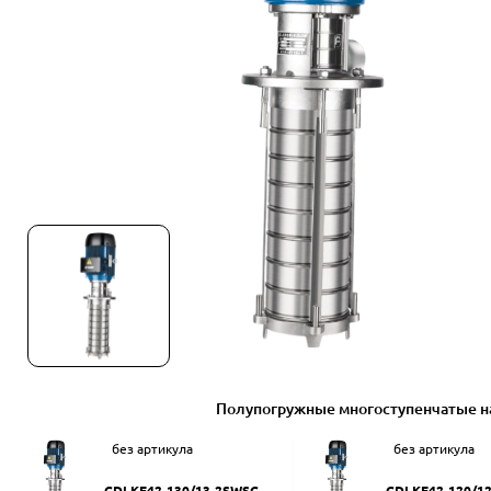
Полупогружные многоступенчатые н
без артикула
без артикула
CDLKF42-130/13-2SWSC
CDLKF42-120/1