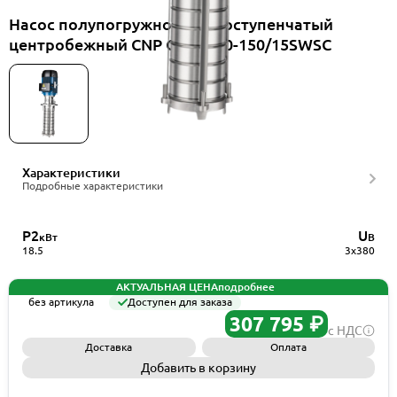
Насос полупогружной многоступенчатый
центробежный CNP CDLKF20-150/15SWSC
Характеристики
Подробные характеристики
P2
U
кВт
В
18.5
3x380
АКТУАЛЬНАЯ ЦЕНА
подробнее
без артикула
Доступен для заказа
307 795 ₽
с НДС
Доставка
Оплата
Добавить в корзину
Запросить КП