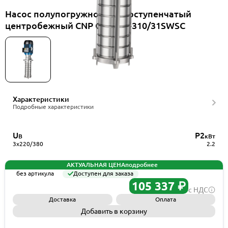
Насос полупогружной многоступенчатый
центробежный CNP CDLKF1-310/31SWSC
Характеристики
Подробные характеристики
U
P2
В
кВт
3x220/380
2.2
АКТУАЛЬНАЯ ЦЕНА
подробнее
без артикула
Доступен для заказа
105 337 ₽
с НДС
Доставка
Оплата
Добавить в корзину
Запросить КП