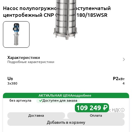
Насос полупогружной многоступенчатый
центробежный CNP CDLKF4-180/18SWSR
Характеристики
Подробные характеристики
U
P2
В
кВт
3x380
4
АКТУАЛЬНАЯ ЦЕНА
подробнее
без артикула
Доступен для заказа
109 249 ₽
с НДС
Доставка
Оплата
Добавить в корзину
Запросить КП