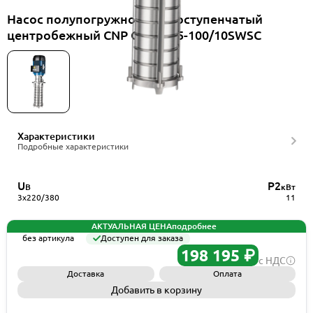
Насос полупогружной многоступенчатый
центробежный CNP CDLKF15-100/10SWSC
Характеристики
Подробные характеристики
U
P2
В
кВт
3x220/380
11
АКТУАЛЬНАЯ ЦЕНА
подробнее
без артикула
Доступен для заказа
198 195 ₽
с НДС
Доставка
Оплата
Добавить в корзину
Запросить КП