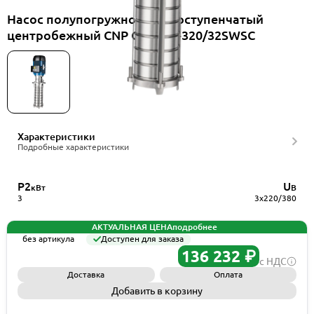
Насос полупогружной многоступенчатый
центробежный CNP CDLKF3-320/32SWSC
Характеристики
Подробные характеристики
P2
U
кВт
В
3
3x220/380
АКТУАЛЬНАЯ ЦЕНА
подробнее
без артикула
Доступен для заказа
136 232 ₽
с НДС
Доставка
Оплата
Добавить в корзину
Запросить КП