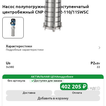
Насос полупогружной многоступенчатый
центробежный CNP CDLKF32-110/11SWSC
Характеристики
Подробные характеристики
U
P2
В
кВт
3x380
22
АКТУАЛЬНАЯ ЦЕНА
подробнее
без артикула
Доступен для заказа
402 205 ₽
с НДС
Доставка
Оплата
Добавить в корзину
Запросить КП