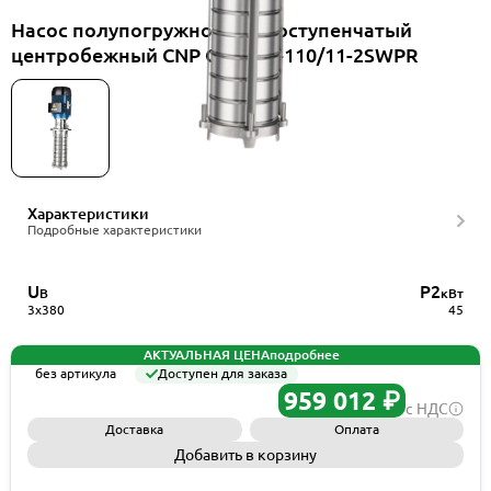
Насос полупогружной многоступенчатый
центробежный CNP CDLK42-110/11-2SWPR
Характеристики
Подробные характеристики
U
P2
В
кВт
3x380
45
АКТУАЛЬНАЯ ЦЕНА
подробнее
без артикула
Доступен для заказа
959 012 ₽
с НДС
Доставка
Оплата
Добавить в корзину
Запросить КП