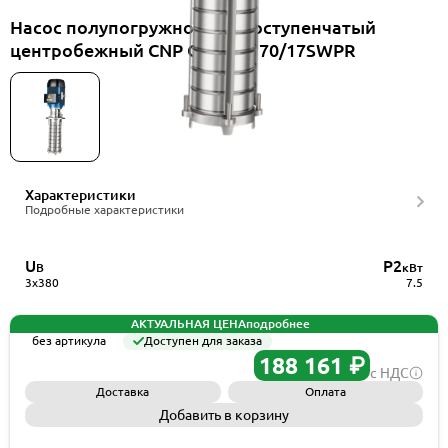
Насос полупогружной многоступенчатый
центробежный CNP CDLK8-170/17SWPR
Характеристики
Подробные характеристики
U
P2
В
кВт
3x380
7.5
АКТУАЛЬНАЯ ЦЕНА
подробнее
без артикула
Доступен для заказа
188 161 ₽
с НДС
Доставка
Оплата
Добавить в корзину
Запросить КП