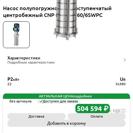
Насос полупогружной многоступенчатый
центробежный CNP CDLK42-60/6SWPC
Характеристики
Подробные характеристики
P2
U
кВт
В
22
3x380
АКТУАЛЬНАЯ ЦЕНА
подробнее
без артикула
Доступен для заказа
504 594 ₽
с НДС
Доставка
Оплата
Добавить в корзину
Запросить КП