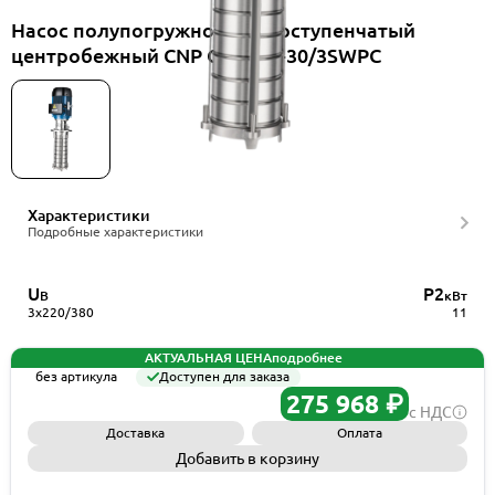
Насос полупогружной многоступенчатый
центробежный CNP CDLK42-30/3SWPC
Характеристики
Подробные характеристики
U
P2
В
кВт
3x220/380
11
АКТУАЛЬНАЯ ЦЕНА
подробнее
без артикула
Доступен для заказа
275 968 ₽
с НДС
Доставка
Оплата
Добавить в корзину
Запросить КП