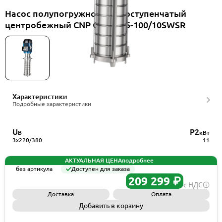
Насос полупогружной многоступенчатый
центробежный CNP CDLKF15-100/10SWSR
Характеристики
Подробные характеристики
U
P2
В
кВт
3x220/380
11
АКТУАЛЬНАЯ ЦЕНА
подробнее
без артикула
Доступен для заказа
209 299 ₽
с НДС
Доставка
Оплата
Добавить в корзину
Запросить КП