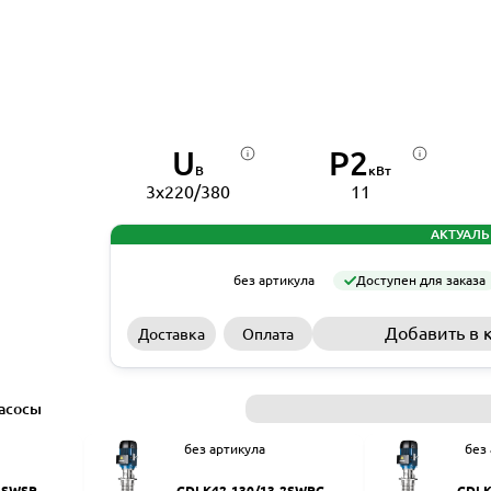
U
P2
В
кВт
3x220/380
11
АКТУАЛЬ
без артикула
Доступен для заказа
Добавить в 
Доставка
Оплата
асосы
без артикула
без
2SWSR
CDLK42-130/13-2SWPC
CDLK