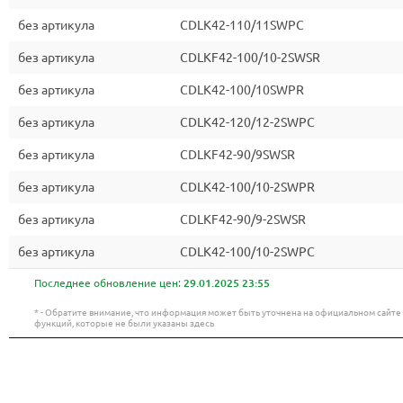
без артикула
CDLK42-110/11SWPC
без артикула
CDLKF42-100/10-2SWSR
без артикула
CDLK42-100/10SWPR
без артикула
CDLK42-120/12-2SWPC
без артикула
CDLKF42-90/9SWSR
без артикула
CDLK42-100/10-2SWPR
без артикула
CDLKF42-90/9-2SWSR
без артикула
CDLK42-100/10-2SWPC
Последнее обновление цен:
29.01.2025 23:55
* - Обратите внимание, что информация может быть уточнена на официальном сайт
функций, которые не были указаны здесь