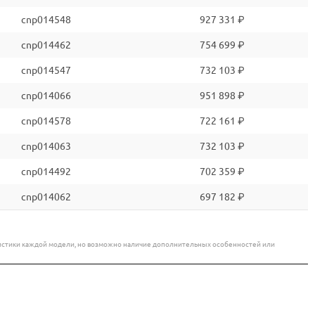
cnp014548
927 331 ₽
cnp014462
754 699 ₽
cnp014547
732 103 ₽
cnp014066
951 898 ₽
cnp014578
722 161 ₽
cnp014063
732 103 ₽
cnp014492
702 359 ₽
cnp014062
697 182 ₽
еристики каждой модели, но возможно наличие дополнительных особенностей или