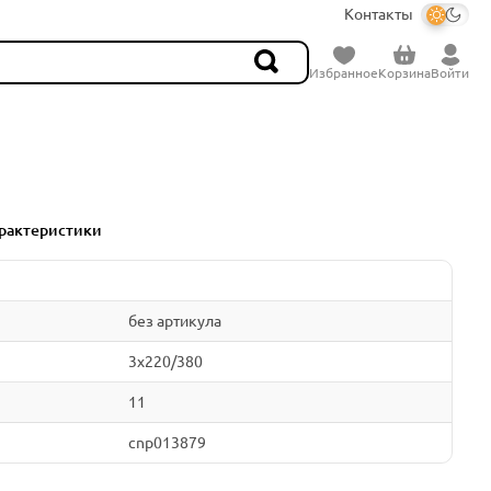
Контакты
Избранное
Корзина
Войти
рактеристики
без артикула
3x220/380
11
cnp013879