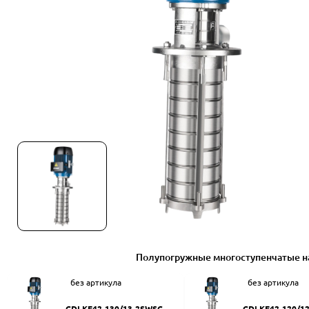
Полупогружные многоступенчатые н
без артикула
без артикула
CDLKF42-130/13-2SWSC
CDLKF42-120/1