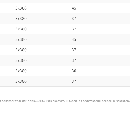
3x380
45
3x380
37
3x380
37
3x380
45
3x380
37
3x380
37
3x380
30
3x380
37
е производителя или в документации к продукту. В таблице представлены основные характ