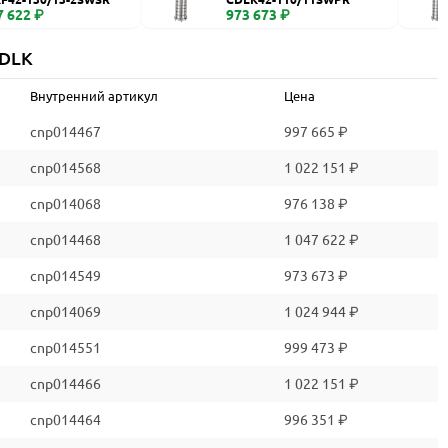
7 622 ₽
973 673 ₽
CDLK
Внутренний артикул
Цена
cnp014467
997 665 ₽
cnp014568
1 022 151 ₽
cnp014068
976 138 ₽
cnp014468
1 047 622 ₽
cnp014549
973 673 ₽
cnp014069
1 024 944 ₽
cnp014551
999 473 ₽
cnp014466
1 022 151 ₽
cnp014464
996 351 ₽