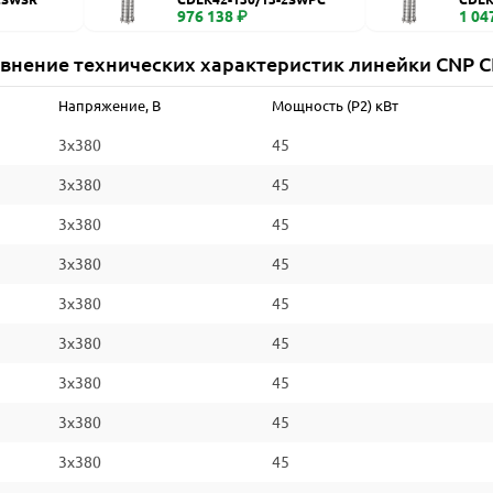
976 138 ₽
1 04
внение технических характеристик линейки CNP 
Напряжение, В
Мощность (P2) кВт
3x380
45
3x380
45
3x380
45
3x380
45
3x380
45
3x380
45
3x380
45
3x380
45
3x380
45