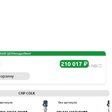
НАЯ ЦЕНА
подробнее
210 017 ₽
с НДС
корзину
Запросить КП
CNP CDLK
 артикула
без артикула
F42-130/13-2SWSR
CDLK42-110/11SWPR